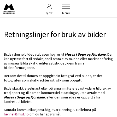
Vilkår
Om bildearkivet
Gjest
Menu
Retningslinjer for bruk av bilder
Bilda i denne bildedatabasen høyrer til
Musea i Sogn og Fjordane.
Dei
kan nyttast fritt til redaksjonell omtale av musea eller marknadsføring
av musea. Bilda skal krediterast slik det kjem fram i
bildeinformasjonen.
Dersom det til dømes er oppgitt ein fotograf ved bildet, er det
fotografen som skal krediterast, slik som oppgitt.
Bilda skal ikkje selgjast eller på annan måte gjevast vidare til bruk av
tredjepart og til dømes kommersielle satsingar, utan avtale med
Musea i Sogn og Fjordane
, eller den som elles er oppgitt å ha
kopirett til biletet.
Kontakt kommunikasjonsrådgjevar Henning A. Hellebust på
henhel@misf.no
om du har spørsmål.